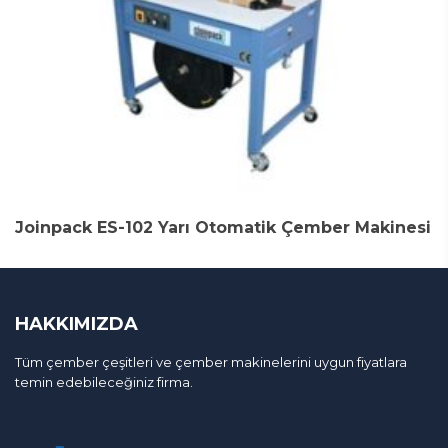
Joinpack ES-102 Yarı Otomatik Çember Makinesi
HAKKIMIZDA
Tüm çember çeşitleri ve çember makinelerini uygun fiyatlara
temin edebileceğiniz firma.