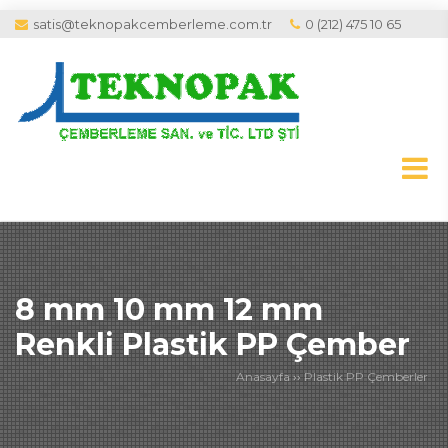
satis@teknopakcemberleme.com.tr
0 (212) 475 10 65
8 mm 10 mm 12 mm
Renkli Plastik PP Çember
Anasayfa
››
Plastik PP Çemberler