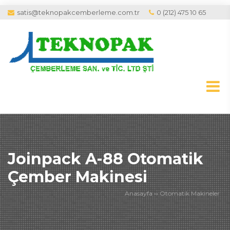
satis@teknopakcemberleme.com.tr
0 (212) 475 10 65
Joinpack A-88 Otomatik
Çember Makinesi
Anasayfa
››
Otomatik Makineler