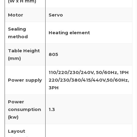
(W x H mm)
Motor
Servo
Sealing
Heating element
method
Table Height
805
(mm)
110/220/230/240V, 50/60Hz, 1PH
Power supply
220/230/380/415/440V,50/60Hz,
3PH
Power
consumption
1.3
(kw)
Layout